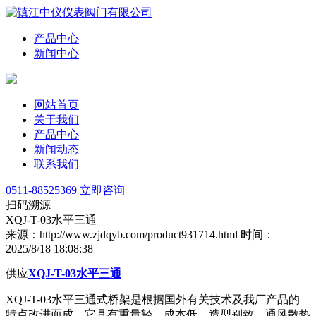
产品中心
新闻中心
网站首页
关于我们
产品中心
新闻动态
联系我们
0511-88525369
立即咨询
扫码溯源
XQJ-T-03水平三通
来源：http://www.zjdqyb.com/product931714.html
时间：
2025/8/18 18:08:38
供应
XQJ-T-03水平三通
XQJ-T-03水平三通式桥架是根据国外有关技术及我厂产品的
特点改进而成，它具有重量轻、成本低、造型别致、通风散热