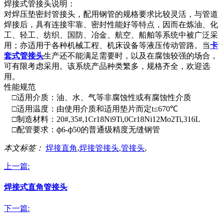
焊接式管接头说明：
对焊压垫密封管接头，配用钢管的规格要求比较灵活，与管道
焊接后，具有连接牢靠、密封性能好等特点，因而在炼油、化
工、轻工、纺织、国防、冶金、航空、船舶等系统中被广泛采
用；亦适用于各种机械工程、机床设备等液压传动管路。当
卡
套式管接头
生产还不能满足需要时，以及在腐蚀较强的场合，
可有限考虑采用。该系统产品种类繁多，规格齐全，欢迎选
用。
性能规范
□适用介质：油、水、气等非腐蚀性或有腐蚀性介质
□适用温度：由使用介质和适用垫片而定t≤670℃
□制造材料：20#,35#,1Cr18Ni9Ti,0Cr18Ni12Mo2Ti,316L
□配管要求：ф6-ф50的普通级精度无缝钢管
本文标签：
焊接直角
,
焊接管接头
,
管接头
,
上一篇:
焊接式直角管接头
下一篇: