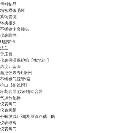
塑料制品
精密模锻毛坯
紫铜管缆
转换接头
不锈钢卡套接头
仪表附件
U型管卡
法兰
导压管
仪表保温保护箱【接地箱 】
温度计套管
自控仪表专用附件
不锈钢气源管/箱
护口【护线帽】
冷凝容器|仪表辅助容器
气源分配器
仪表阀门
仪表阀组
外螺纹截止阀|测量管路截止阀
仪表球阀
仪表阀门