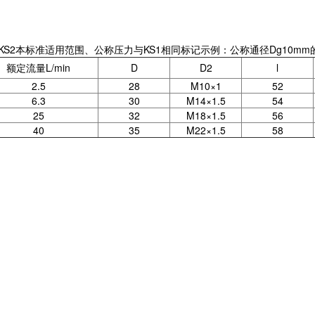
 KS2本标准适用范围、公称压力与KS1相同标记示例：公称通径Dg10mm
额定流量L/min
D
D2
l
2.5
28
M10×1
52
6.3
30
M14×1.5
54
25
32
M18×1.5
56
40
35
M22×1.5
58