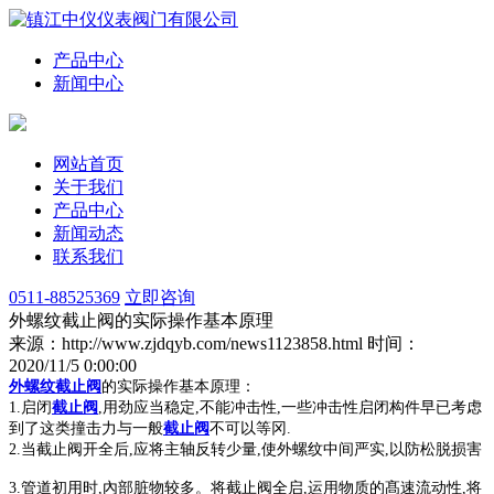
产品中心
新闻中心
网站首页
关于我们
产品中心
新闻动态
联系我们
0511-88525369
立即咨询
外螺纹截止阀的实际操作基本原理
来源：http://www.zjdqyb.com/news1123858.html
时间：
2020/11/5 0:00:00
外螺纹截止阀
的实际操作基本原理：
1.启闭
截止阀
,用劲应当稳定,不能冲击性,一些冲击性启闭构件早已考虑
到了这类撞击力与一般
截止阀
不可以等冈.
2.当截止阀开全后,应将主轴反转少量,使外螺纹中间严实,以防松脱损害
3.管道初用时,內部脏物较多。将截止阀全启,运用物质的髙速流动性,将