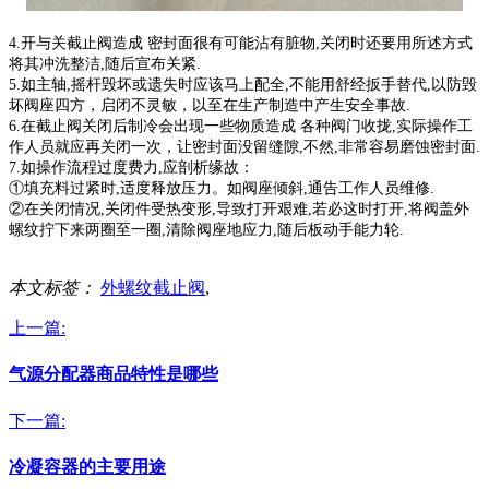
4.开与关截止阀造成 密封面很有可能沾有脏物,关闭时还要用所述方式
将其冲洗整洁,随后宣布关紧.
5.如主轴,摇杆毁坏或遗失时应该马上配全,不能用舒经扳手替代,以防毁
坏阀座四方，启闭不灵敏，以至在生产制造中产生安全事故.
6.在截止阀关闭后制冷会出现一些物质造成 各种阀门收拢,实际操作工
作人员就应再关闭一次，让密封面没留缝隙,不然,非常容易磨蚀密封面.
7.如操作流程过度费力,应剖析缘故：
①填充料过紧时,适度释放压力。如阀座倾斜,通告工作人员维修.
②在关闭情况,关闭件受热变形,导致打开艰难,若必这时打开,将阀盖外
螺纹拧下来两圈至一圈,清除阀座地应力,随后板动手能力轮.
本文标签：
外螺纹截止阀
,
上一篇:
气源分配器商品特性是哪些
下一篇:
冷凝容器的主要用途